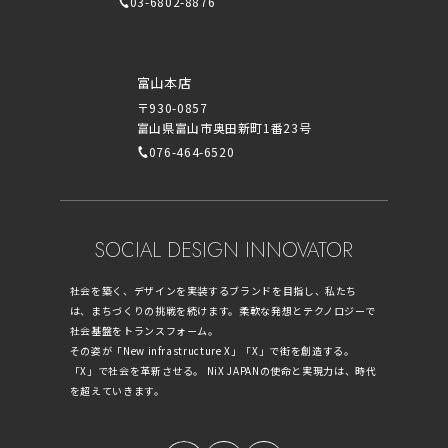
03-6802-8876
富山本店
〒930-0857
富山県富山市奥田新町1番23号
076-464-6520
SOCIAL DESIGN INNOVATOR
社会を築く、デザインを実装するブランドを目指し、私たち
は、まちづくりの挑戦を続けます。柔軟な発想とテクノロジーで
社会基盤をトランスフォーム。
その姿が「New infrastructure X」「X」で街を創造する。
「X」で社会を革新させる。 NiX JAPANの使命と実現力は、時代
を超えていきます。