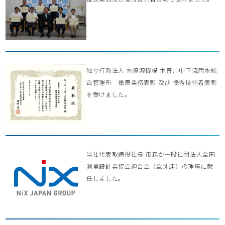
独立行政法人 水資源機構 木曽川中下流用水総
合管理所 優良業務表彰 及び 優秀技術者表彰
を受けました。
当社代表取締役社長 市森が一般社団法人全国
測量設計業協会連合会（全測連）の理事に就
任しました。