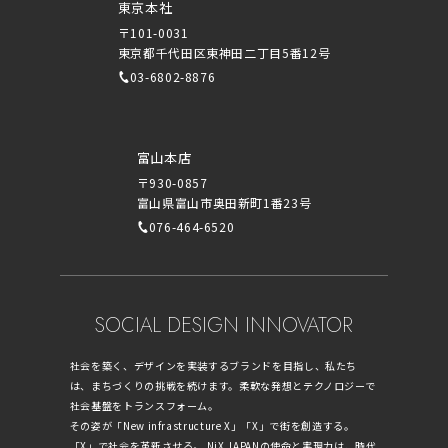
東京本社
〒101-0031
東京都千代田区東神田二丁目5番12号
03-6802-8876
富山本店
〒930-0857
富山県富山市奥田新町1番23号
076-464-6520
SOCIAL DESIGN INNOVATOR
社会を築く、デザインを実装するブランドを目指し、私たち
は、まちづくりの挑戦を続けます。柔軟な発想とテクノロジーで
社会基盤をトランスフォーム。
その姿が「New infrastructure X」「X」で街を創造する。
「X」で社会を革新させる。 NiX JAPANの使命と実現力は、時代