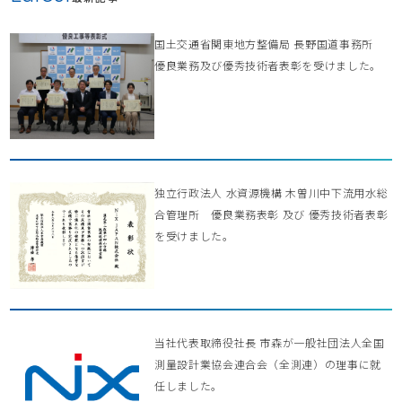
国土交通省関東地方整備局 長野国道事務所
優良業務及び優秀技術者表彰を受けました。
独立行政法人 水資源機構 木曽川中下流用水総
合管理所 優良業務表彰 及び 優秀技術者表彰
を受けました。
当社代表取締役社長 市森が一般社団法人全国
測量設計業協会連合会（全測連）の理事に就
任しました。