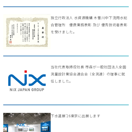
独立行政法人 水資源機構 木曽川中下流用水総
合管理所 優良業務表彰 及び 優秀技術者表彰
を受けました。
当社代表取締役社長 市森が一般社団法人全国
測量設計業協会連合会（全測連）の理事に就
任しました。
下水道展’26東京に出展します