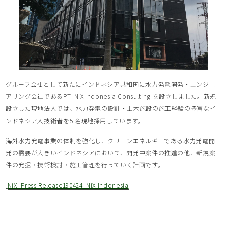
グループ会社として新たにインドネシア共和国に水力発電開発・エンジニ
アリング会社であるPT. NiX Indonesia Consulting を設立しました。新規
設立した現地法人では、水力発電の設計・土木施設の施工経験の豊富なイ
ンドネシア人技術者を5 名現地採用しています。
海外水力発電事業の体制を強化し、クリーンエネルギーである水力発電開
発の需要が大きいインドネシアにおいて、開発中案件の推進の他、新規案
件の発掘・技術検討・施工管理を行っていく計画です。
NiX_Press Release190424_NiX Indonesia