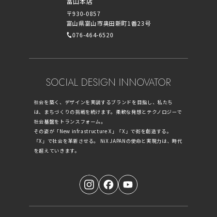
富山本店
〒930-0857
富山県富山市奥田新町1番23号
076-464-6520
SOCIAL DESIGN INNOVATOR
社会を築く、デザインを実装するブランドを目指し、私たち
は、まちづくりの挑戦を続けます。柔軟な発想とテクノロジーで
社会基盤をトランスフォーム。
その姿が「New infrastructure X」「X」で街を創造する。
「X」で社会を革新させる。 NiX JAPANの使命と実現力は、時代
を超えていきます。