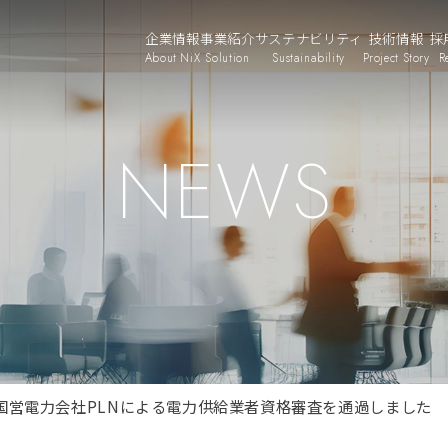
企業情報
事業紹介
サステナビリティ
技術情報
採
About NiX
Solution
Sustainability
Project Story
R
NEWS
国営電力会社PLNによる電力供給業者資格審査を通過しました