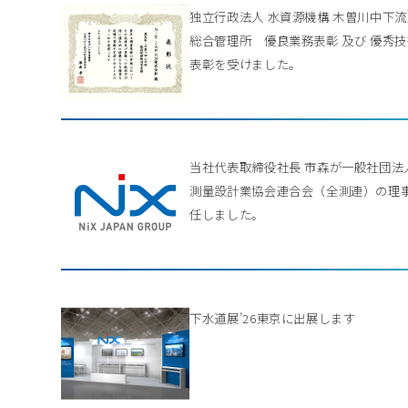
独立行政法人 水資源機構 木曽川中下
総合管理所 優良業務表彰 及び 優秀
表彰を受けました。
当社代表取締役社長 市森が一般社団法
測量設計業協会連合会（全測連）の理
任しました。
下水道展’26東京に出展します