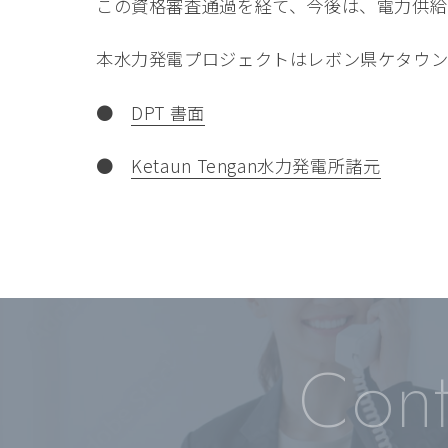
この資格審査通過を経て、今後は、電力供給
本水力発電プロジェクトはレボン県ケタウン川
●
DPT 書面
●
Ketaun Tengan水力発電所諸元
Cont