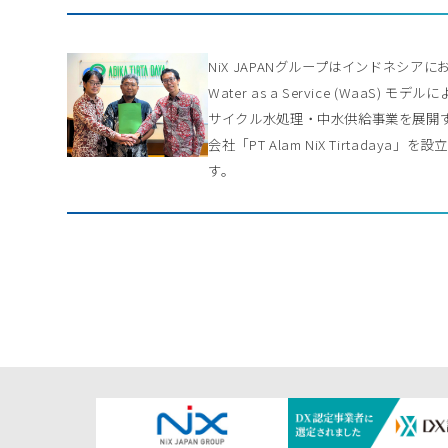
NiX JAPANグループはインドネシアに
Water as a Service (WaaS) モデル
サイクル水処理・中水供給事業を展開
会社「PT Alam NiX Tirtadaya」を
す。