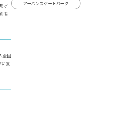
アーバンスケートパーク
流用水
技術者
人全国
事に就