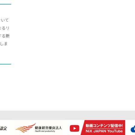
おいて
によるリ
する新
設立しま