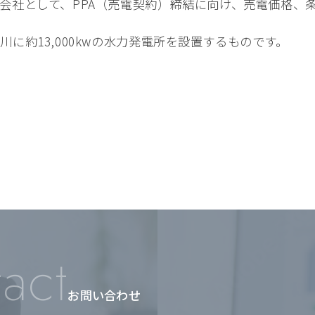
会社として、PPA（売電契約）締結に向け、売電価格、
に約13,000kwの水力発電所を設置するものです。
act
お問い合わせ