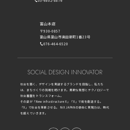
03-6802-8876
富山本店
〒930-0857
富山県富山市奥田新町1番23号
076-464-6520
SOCIAL DESIGN INNOVATOR
社会を築く、デザインを実装するブランドを目指し、私たち
は、まちづくりの挑戦を続けます。柔軟な発想とテクノロジーで
社会基盤をトランスフォーム。
その姿が「New infrastructure X」「X」で街を創造する。
「X」で社会を革新させる。 NiX JAPANの使命と実現力は、時代
を超えていきます。