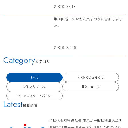
2008.07.18
第30回越中だいもん凧まつりに参加しまし
た。
2008.05.18
Category
カテゴリ
すべて
NiXからのお知らせ
プレスリリース
NiXニュース
アーバンスケートパーク
Latest
最新記事
当社代表取締役社長 市森が一般社団法人全国
測量設計業協会連合会（全測連）の理事に就