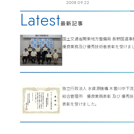
2008.09.22
Latest
最新記事
国土交通省関東地方整備局 長野国道
優良業務及び優秀技術者表彰を受けま
独立行政法人 水資源機構 木曽川中下
総合管理所 優良業務表彰 及び 優秀
表彰を受けました。