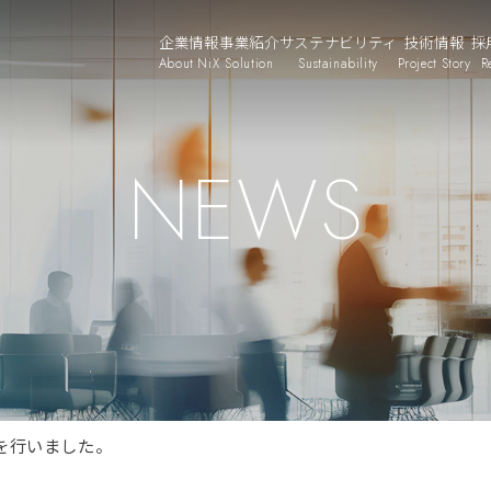
企業情報
事業紹介
サステナビリティ
技術情報
採
About NiX
Solution
Sustainability
Project Story
R
NEWS
を行いました。