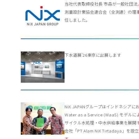
当社代表取締役社長 市森が一般社団法
測量設計業協会連合会（全測連）の理
任しました。
下水道展’26東京に出展します
NiX JAPANグループはインドネシアに
Water as a Service (WaaS) モデル
サイクル水処理・中水供給事業を展開
会社「PT Alam NiX Tirtadaya」を
す。