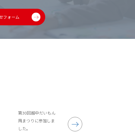
せフォーム
第30回越中だいもん
凧まつりに参加しま
した。