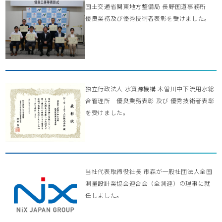
国土交通省関東地方整備局 長野国道事務所
優良業務及び優秀技術者表彰を受けました。
独立行政法人 水資源機構 木曽川中下流用水総
合管理所 優良業務表彰 及び 優秀技術者表彰
を受けました。
当社代表取締役社長 市森が一般社団法人全国
測量設計業協会連合会（全測連）の理事に就
任しました。