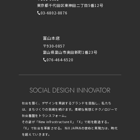
東京都千代田区東神田二丁目5番12号
03-6802-8876
富山本店
〒930-0857
富山県富山市奥田新町1番23号
076-464-6520
SOCIAL DESIGN INNOVATOR
社会を築く、デザインを実装するブランドを目指し、私たち
は、まちづくりの挑戦を続けます。柔軟な発想とテクノロジーで
社会基盤をトランスフォーム。
その姿が「New infrastructure X」「X」で街を創造する。
「X」で社会を革新させる。 NiX JAPANの使命と実現力は、時代
を超えていきます。