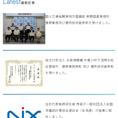
Latest
最新記事
国土交通省関東地方整備局 長野国道事務所
優良業務及び優秀技術者表彰を受けました。
独立行政法人 水資源機構 木曽川中下流用水総
合管理所 優良業務表彰 及び 優秀技術者表彰
を受けました。
当社代表取締役社長 市森が一般社団法人全国
測量設計業協会連合会（全測連）の理事に就
任しました。