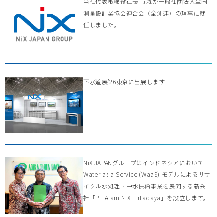
当社代表取締役社長 市森が一般社団法人全国
測量設計業協会連合会（全測連）の理事に就
任しました。
下水道展’26東京に出展します
NiX JAPANグループはインドネシアにおいて
Water as a Service (WaaS) モデルによるリサ
イクル水処理・中水供給事業を展開する新会
社「PT Alam NiX Tirtadaya」を設立します。