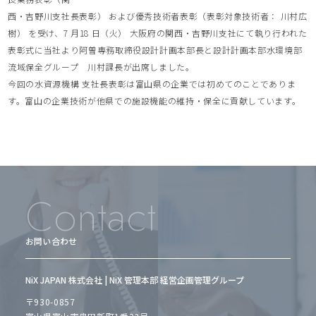
西・吉野川支社長表彰） および優秀技術者表彰（表彰対象技術者： 川村広
樹） を受け、7 月18 日（火） 大阪府の関西・吉野川支社にて執り行われた
表彰式に当社より阿曽専務取締役設計計画本部長と設計計画本部水環境部
流域保全グループ 川村課長が出席しました。
今回の水資源機構 支社長表彰は富山県の企業では初めてのことでありま
す。富山の企業技術が他県での施設機能の維持・保全に貢献しています。
Contact
お問い合わせ
NiX JAPAN 株式会社 | NiX 管理本部 経営企画管理グループ
〒930-0857