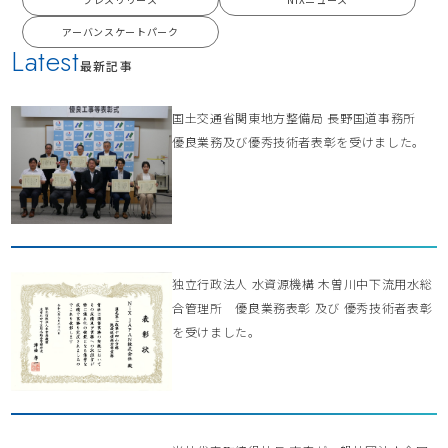
アーバンスケートパーク
Latest
最新記事
国土交通省関東地方整備局 長野国道事務所
優良業務及び優秀技術者表彰を受けました。
独立行政法人 水資源機構 木曽川中下流用水総
合管理所 優良業務表彰 及び 優秀技術者表彰
を受けました。