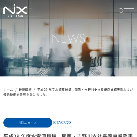
NEWS
ホーム
最新情報
平成29 年度水資源機構 関西・吉野川支社長優良業務表彰および
優秀技術者表彰を受けました。
2017/07/20
NiXニュース
平成29 年度水資源機構 関西・吉野川支社長優良業務表