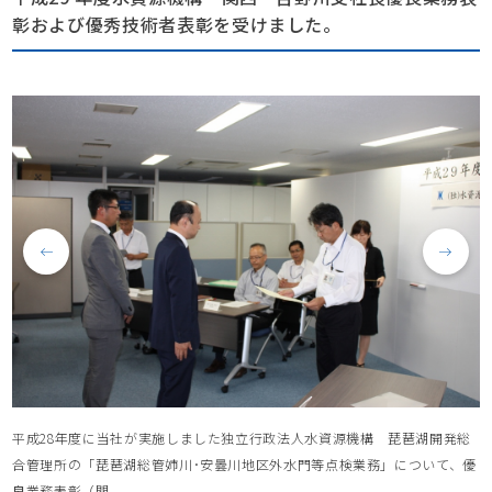
彰および優秀技術者表彰を受けました。
平成28年度に当社が実施しました独立行政法人水資源機構 琵琶湖開発総
合管理所の「琵琶湖総管姉川･安曇川地区外水門等点検業務」について、優
良業務表彰（関