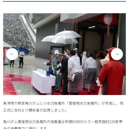
魚津市の県営角川ダムに小水力発電所「管理用水力発電所」が完成し、竣
工式に当社より関係者が出席しました。
角川ダム管理用水力発電所の発電量は年間800MWｈで一般家庭約220世帯
分の消費電力に相当します。