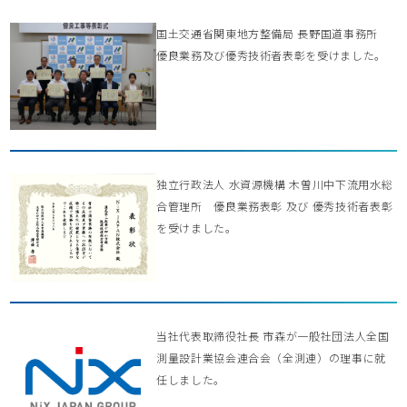
国土交通省関東地方整備局 長野国道事務所
優良業務及び優秀技術者表彰を受けました。
独立行政法人 水資源機構 木曽川中下流用水総
合管理所 優良業務表彰 及び 優秀技術者表彰
を受けました。
当社代表取締役社長 市森が一般社団法人全国
測量設計業協会連合会（全測連）の理事に就
任しました。