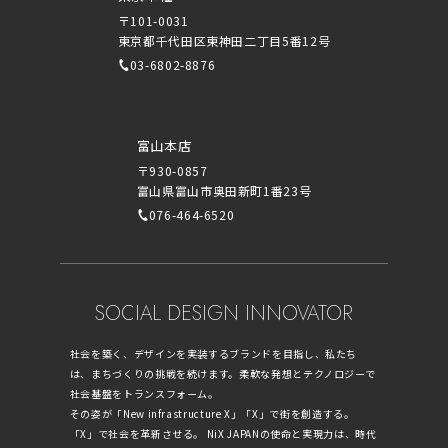
〒101-0031
東京都千代田区東神田二丁目5番12号
03-6802-8876
富山本店
〒930-0857
富山県富山市奥田新町1番23号
076-464-6520
SOCIAL DESIGN INNOVATOR
社会を築く、デザインを実装するブランドを目指し、私たち
は、まちづくりの挑戦を続けます。柔軟な発想とテクノロジーで
社会基盤をトランスフォーム。
その姿が「New infrastructure X」「X」で街を創造する。
「X」で社会を革新させる。 NiX JAPANの使命と実現力は、時代