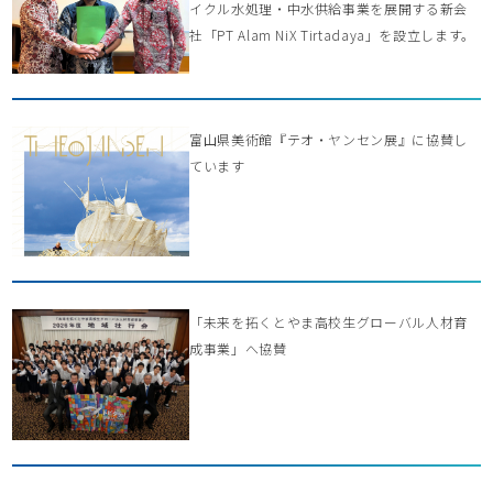
イクル水処理・中水供給事業を展開する新会
社「PT Alam NiX Tirtadaya」を設立します。
富山県美術館『テオ・ヤンセン展』に協賛し
ています
「未来を拓くとやま高校生グローバル人材育
成事業」へ協賛