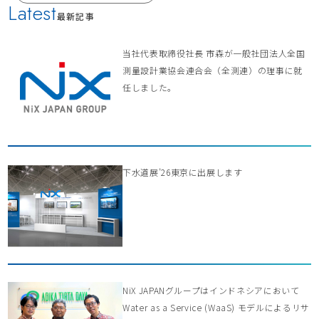
Latest
最新記事
当社代表取締役社長 市森が一般社団法人全国
測量設計業協会連合会（全測連）の理事に就
任しました。
下水道展’26東京に出展します
NiX JAPANグループはインドネシアにおいて
Water as a Service (WaaS) モデルによるリサ