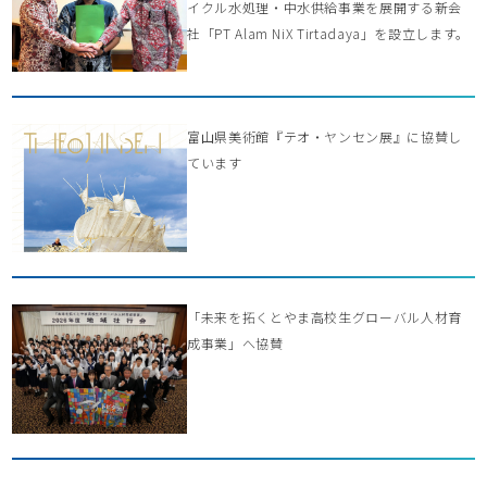
イクル水処理・中水供給事業を展開する新会
社「PT Alam NiX Tirtadaya」を設立します。
富山県美術館『テオ・ヤンセン展』に協賛し
ています
「未来を拓くとやま高校生グローバル人材育
成事業」へ協賛