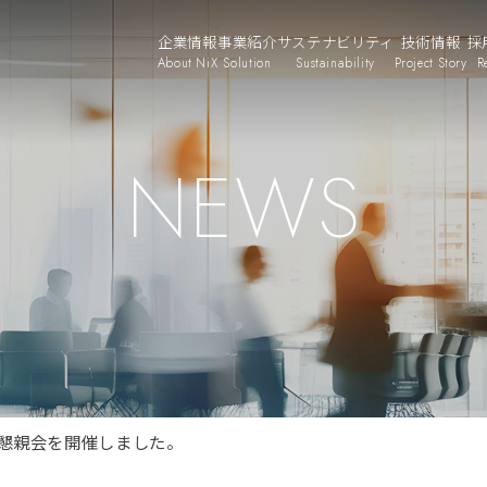
企業情報
事業紹介
サステナビリティ
技術情報
採
About NiX
Solution
Sustainability
Project Story
R
NEWS
・懇親会を開催しました。