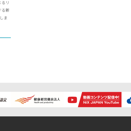
によるリ
する新
設立しま