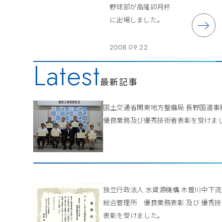
野球部が高隆卯月杯
に出場しました。
2008.09.22
Latest
最新記事
国土交通省関東地方整備局 長野国道
優良業務及び優秀技術者表彰を受けま
独立行政法人 水資源機構 木曽川中下
総合管理所 優良業務表彰 及び 優秀
表彰を受けました。