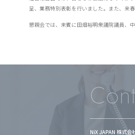
呈、業務特別表彰を行いました。また、来
懇親会では、来賓に田畑裕明衆議院議員、
Cont
NiX JAPAN 株式