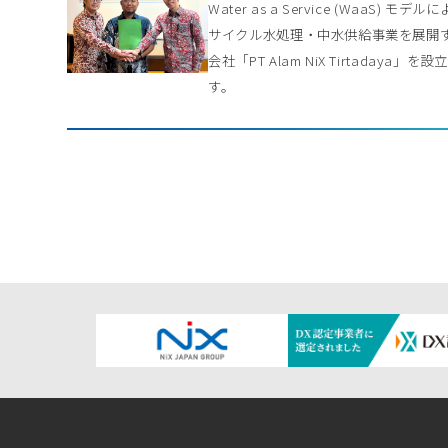
Water as a Service (WaaS) モデル
サイクル水処理・中水供給事業を展開
会社「PT Alam NiX Tirtadaya」を
す。