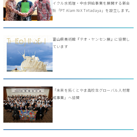
イクル水処理・中水供給事業を展開する新会
社「PT Alam NiX Tirtadaya」を設立します。
富山県美術館『テオ・ヤンセン展』に協賛し
ています
「未来を拓くとやま高校生グローバル人材育
成事業」へ協賛