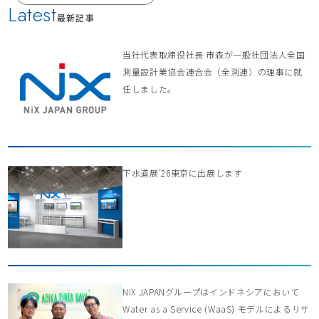
Latest
最新記事
当社代表取締役社長 市森が一般社団法人全国
測量設計業協会連合会（全測連）の理事に就
任しました。
下水道展’26東京に出展します
NiX JAPANグループはインドネシアにおいて
Water as a Service (WaaS) モデルによるリサ