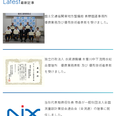
Latest
最新記事
国土交通省関東地方整備局 長野国道事務所
優良業務及び優秀技術者表彰を受けました。
独立行政法人 水資源機構 木曽川中下流用水総
合管理所 優良業務表彰 及び 優秀技術者表彰
を受けました。
当社代表取締役社長 市森が一般社団法人全国
測量設計業協会連合会（全測連）の理事に就
任しました。