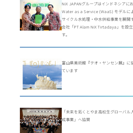
NiX JAPANグループはインドネシアに
Water as a Service (WaaS) モデル
サイクル水処理・中水供給事業を展開
会社「PT Alam NiX Tirtadaya」を
す。
富山県美術館『テオ・ヤンセン展』に
ています
「未来を拓くとやま高校生グローバル
成事業」へ協賛