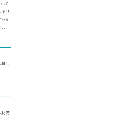
おいて
によるリ
する新
設立しま
協賛し
人材育