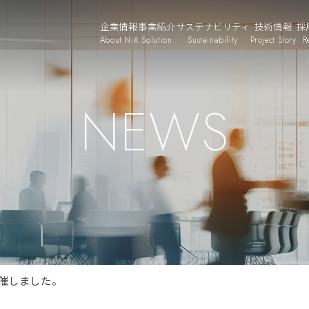
企業情報
事業紹介
サステナビリティ
技術情報
採
About NiX
Solution
Sustainability
Project Story
R
NEWS
催しました。