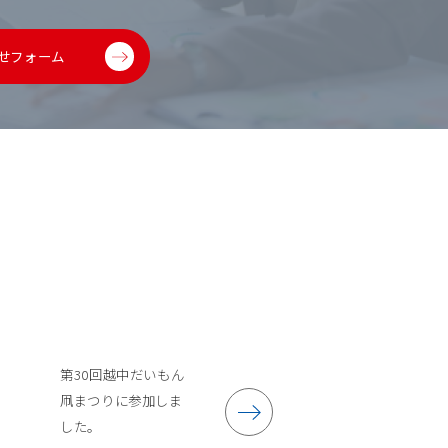
せフォーム
第30回越中だいもん
凧まつりに参加しま
した。