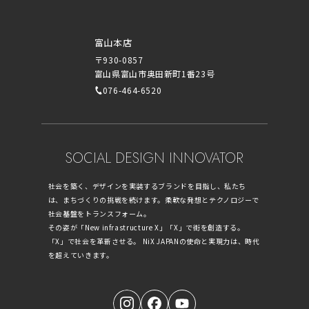
富山本店
〒930-0857
富山県富山市奥田新町1番23号
076-464-6520
SOCIAL DESIGN INNOVATOR
社会を築く、デザインを実装するブランドを目指し、私たち
は、まちづくりの挑戦を続けます。柔軟な発想とテクノロジーで
社会基盤をトランスフォーム。
その姿が「New infrastructure X」「X」で街を創造する。
「X」で社会を革新させる。 NiX JAPANの使命と実現力は、時代
を超えていきます。