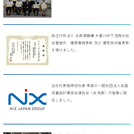
独立行政法人 水資源機構 木曽川中下流用水総
合管理所 優良業務表彰 及び 優秀技術者表彰
を受けました。
当社代表取締役社長 市森が一般社団法人全国
測量設計業協会連合会（全測連）の理事に就
任しました。