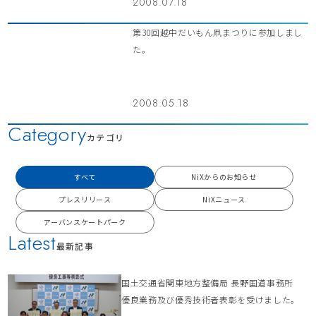
2008.07.18
第30回越中だいもん凧まつりに参加しまし
た。
2008.05.18
Category
カテゴリ
すべて
NiXからのお知らせ
プレスリリース
NiXニュース
アーバンスケートパーク
Latest
最新記事
国土交通省関東地方整備局 長野国道事務所
優良業務及び優秀技術者表彰を受けました。