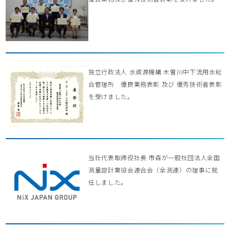
独立行政法人 水資源機構 木曽川中下流用水総
合管理所 優良業務表彰 及び 優秀技術者表彰
を受けました。
当社代表取締役社長 市森が一般社団法人全国
測量設計業協会連合会（全測連）の理事に就
任しました。