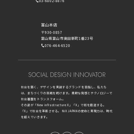
03-6802-8876
富山本店
〒930-0857
富山県富山市奥田新町1番23号
076-464-6520
SOCIAL DESIGN INNOVATOR
社会を築く、デザインを実装するブランドを目指し、私たち
は、まちづくりの挑戦を続けます。柔軟な発想とテクノロジーで
社会基盤をトランスフォーム。
その姿が「New infrastructure X」「X」で街を創造する。
「X」で社会を革新させる。 NiX JAPANの使命と実現力は、時代
を超えていきます。