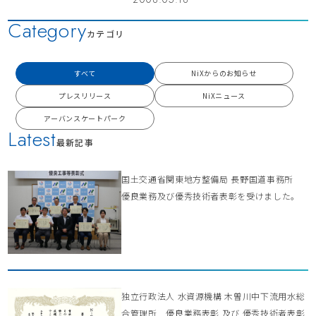
Category
カテゴリ
すべて
NiXからのお知らせ
プレスリリース
NiXニュース
アーバンスケートパーク
Latest
最新記事
国土交通省関東地方整備局 長野国道事務所
優良業務及び優秀技術者表彰を受けました。
独立行政法人 水資源機構 木曽川中下流用水総
合管理所 優良業務表彰 及び 優秀技術者表彰