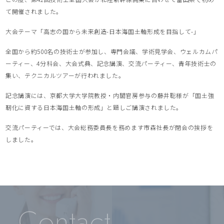
て開催されました。
大会テーマ「高志の国から未来創造-日本海国土軸形成を目指して-」
全国から約500名の技術士が参加し、専門会議、学術見学会、ウェルカムパ
ーティー、4分科会、大会式典、記念講演、交流パーティー、青年技術士の
集い、テクニカルツアーが行われました。
記念講演には、京都大学大学院教授・内閣官房参与の藤井聡様が「国土強
靭化に資する日本海国土軸の形成」と題しご講演されました。
交流パーティーでは、大会総務委員長を務めます市森社長が閉会の挨拶を
しました。
Contact