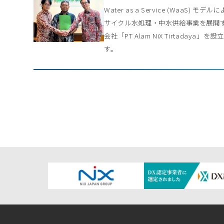
Water as a Service (WaaS) モデル
サイクル水処理・中水供給事業を展開
会社「PT Alam NiX Tirtadaya」を
す。