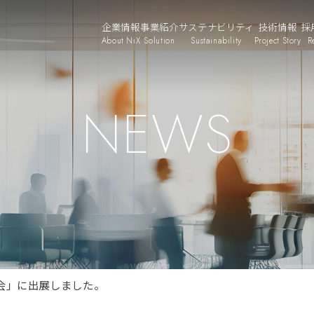
企業情報
事業紹介
サステナビリティ
技術情報
採
About NiX
Solution
Sustainability
Project Story
R
NEWS
会」に出展しました。