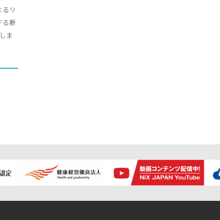
によるリ
する新
設立しま