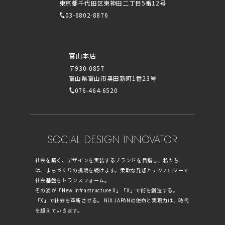
東京都千代田区東神田二丁目5番12号
03-6802-8876
富山本店
〒930-0857
富山県富山市奥田新町1番23号
076-464-6520
SOCIAL DESIGN INNOVATOR
社会を築く、デザインを実装するブランドを目指し、私たち
は、まちづくりの挑戦を続けます。柔軟な発想とテクノロジーで
社会基盤をトランスフォーム。
その姿が「New infrastructure X」「X」で街を創造する。
「X」で社会を革新させる。 NiX JAPANの使命と実現力は、時代
を超えていきます。