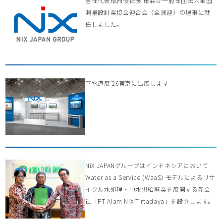
当社代表取締役社長 市森が一般社団法人全国
測量設計業協会連合会（全測連）の理事に就
任しました。
下水道展’26東京に出展します
NiX JAPANグループはインドネシアにおいて
Water as a Service (WaaS) モデルによるリサ
イクル水処理・中水供給事業を展開する新会
社「PT Alam NiX Tirtadaya」を設立します。