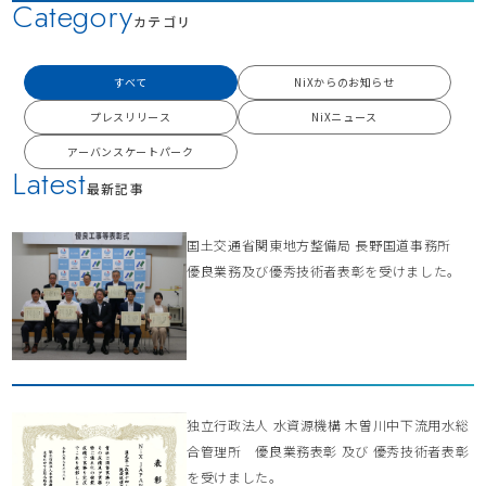
Category
カテゴリ
すべて
NiXからのお知らせ
プレスリリース
NiXニュース
アーバンスケートパーク
Latest
最新記事
国土交通省関東地方整備局 長野国道事務所
優良業務及び優秀技術者表彰を受けました。
独立行政法人 水資源機構 木曽川中下流用水総
合管理所 優良業務表彰 及び 優秀技術者表彰
を受けました。