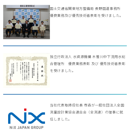
国土交通省関東地方整備局 長野国道事務所
優良業務及び優秀技術者表彰を受けました。
独立行政法人 水資源機構 木曽川中下流用水総
合管理所 優良業務表彰 及び 優秀技術者表彰
を受けました。
当社代表取締役社長 市森が一般社団法人全国
測量設計業協会連合会（全測連）の理事に就
任しました。