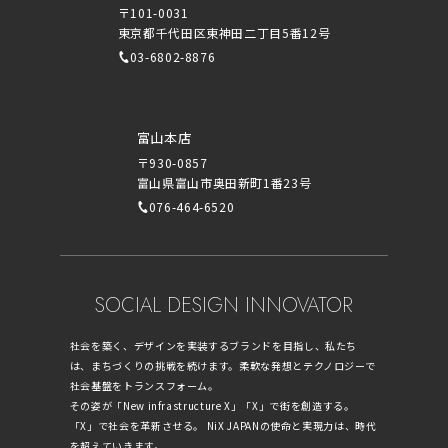
〒101-0031
東京都千代田区東神田二丁目5番12号
03-6802-8876
富山本店
〒930-0857
富山県富山市奥田新町1番23号
076-464-6520
SOCIAL DESIGN INNOVATOR
社会を築く、デザインを実装するブランドを目指し、私たち
は、まちづくりの挑戦を続けます。柔軟な発想とテクノロジーで
社会基盤をトランスフォーム。
その姿が「New infrastructure X」「X」で街を創造する。
「X」で社会を革新させる。 NiX JAPANの使命と実現力は、時代
を超えていきます。