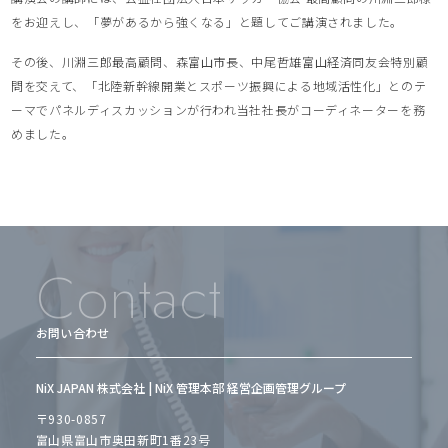
をお迎えし、「夢があるから強くなる」と題してご講演されました。
その後、川淵三郎最高顧問、森富山市長、中尾哲雄富山経済同友会特別顧
問を交えて、「北陸新幹線開業とスポーツ振興による地域活性化」とのテ
ーマでパネルディスカッションが行われ当社社長がコーディネーターを務
めました。
Contact
お問い合わせ
NiX JAPAN 株式会社 | NiX 管理本部 経営企画管理グループ
〒930-0857
富山県富山市奥田新町1番23号