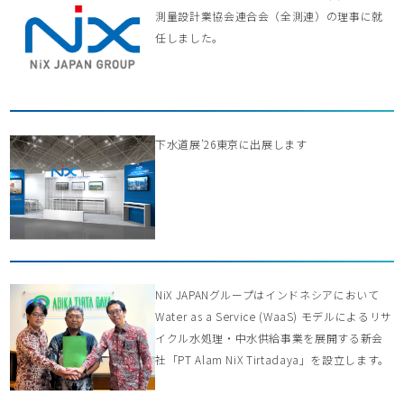
測量設計業協会連合会（全測連）の理事に就
任しました。
下水道展’26東京に出展します
NiX JAPANグループはインドネシアにおいて
Water as a Service (WaaS) モデルによるリサ
イクル水処理・中水供給事業を展開する新会
社「PT Alam NiX Tirtadaya」を設立します。