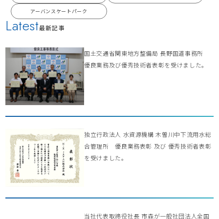
アーバンスケートパーク
Latest
最新記事
国土交通省関東地方整備局 長野国道事務所
優良業務及び優秀技術者表彰を受けました。
独立行政法人 水資源機構 木曽川中下流用水総
合管理所 優良業務表彰 及び 優秀技術者表彰
を受けました。
当社代表取締役社長 市森が一般社団法人全国