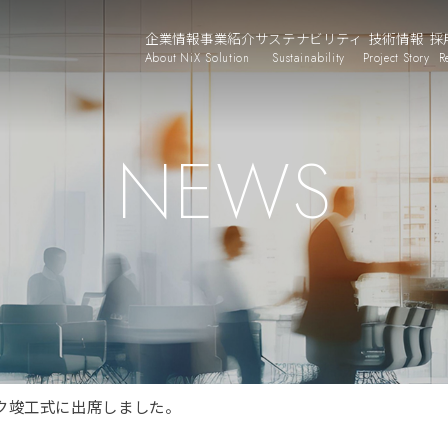
企業情報
事業紹介
サステナビリティ
技術情報
採
About NiX
Solution
Sustainability
Project Story
R
NEWS
ク竣工式に出席しました。