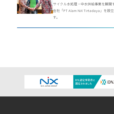
サイクル水処理・中水供給事業を展開
会社「PT Alam NiX Tirtadaya」を
す。