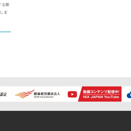
する新
設立しま