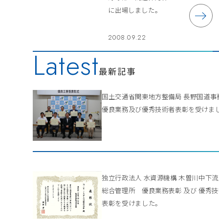
に出場しました。
2008.09.22
Latest
最新記事
国土交通省関東地方整備局 長野国道
優良業務及び優秀技術者表彰を受けま
独立行政法人 水資源機構 木曽川中下
総合管理所 優良業務表彰 及び 優秀
表彰を受けました。