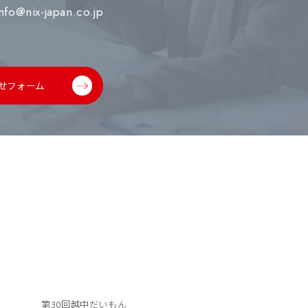
info@nix-japan.co.jp
せフォーム
第30回越中だいもん