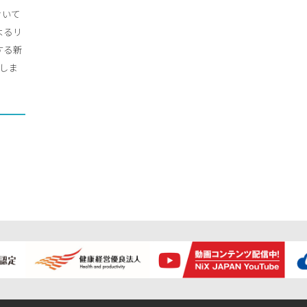
おいて
によるリ
する新
設立しま