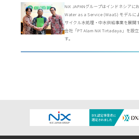
NiX JAPANグループはインドネシアに
Water as a Service (WaaS) モデル
サイクル水処理・中水供給事業を展開
会社「PT Alam NiX Tirtadaya」を
す。