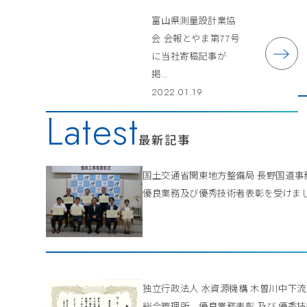
富山県測量設計業協
会 会報とやま第77号
に当社寄稿記事が
掲...
2022.01.19
Latest
最新記事
国土交通省関東地方整備局 長野国道
優良業務及び優秀技術者表彰を受けま
独立行政法人 水資源機構 木曽川中下
総合管理所 優良業務表彰 及び 優秀