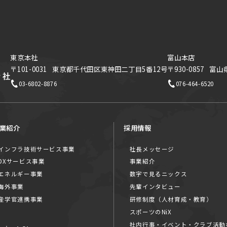
東京本社
富山本店
〒101-0031
東京都千代田区東神田二丁目5番12号
〒930-0857
富山
03-6802-8876
076-464-6520
業紹介
採用情報
インフラ技術サービス事業
社長メッセージ
DXサービス事業
事業紹介
エネルギー事業
数字で見るニックス
海外事業
先輩インタビュー
産学官連携事業
研修制度（人材育成・教育）
スポーツのNiX
社内行事・イベント・クラブ活動