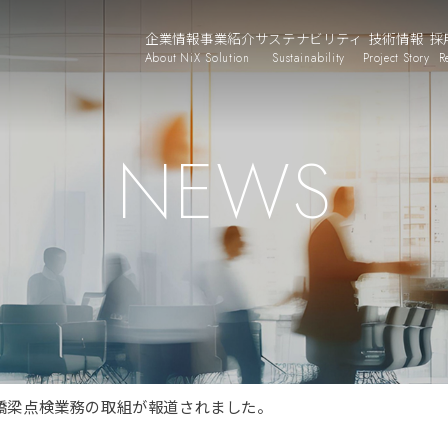
企業情報
事業紹介
サステナビリティ
技術情報
採
About NiX
Solution
Sustainability
Project Story
R
NEWS
で当社橋梁点検業務の取組が報道されました。