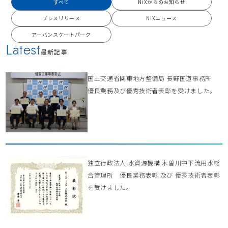
すべて
NiXからのお知らせ
プレスリリース
NiXニュース
アーバンスケートパーク
Latest
最新記事
国土交通省関東地方整備局 長野国道事務所
優良業務及び優秀技術者表彰を受けました。
独立行政法人 水資源機構 木曽川中下流用水総
合管理所 優良業務表彰 及び 優秀技術者表彰
を受けました。