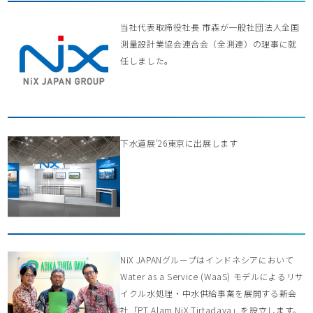
当社代表取締役社長 市森が一般社団法人全国
測量設計業協会連合会（全測連）の理事に就
任しました。
下水道展’26東京に出展します
NiX JAPANグループはインドネシアにおいて
Water as a Service (WaaS) モデルによるリサ
イクル水処理・中水供給事業を展開する新会
社「PT Alam NiX Tirtadaya」を設立します。