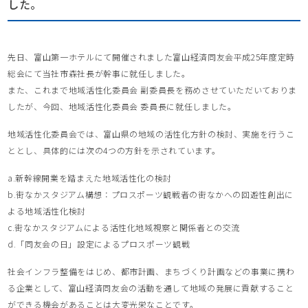
した。
先日、富山第一ホテルにて開催されました富山経済同友会平成25年度定時
総会にて当社市森社長が幹事に就任しました。
また、これまで地域活性化委員会 副委員長を務めさせていただいておりま
したが、今回、地域活性化委員会 委員長に就任しました。
地域活性化委員会では、富山県の地域の活性化方針の検討、実施を行うこ
ととし、具体的には次の4つの方針を示されています。
a.新幹線開業を踏まえた地域活性化の検討
b.街なかスタジアム構想：プロスポーツ観戦者の街なかへの回遊性創出に
よる地域活性化検討
c.街なかスタジアムによる活性化地域視察と関係者との交流
d.「同友会の日」設定によるプロスポーツ観戦
社会インフラ整備をはじめ、都市計画、まちづくり計画などの事業に携わ
る企業として、富山経済同友会の活動を通して地域の発展に貢献すること
ができる機会があることは大変光栄なことです。