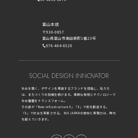
富山本店
〒930-0857
富山県富山市奥田新町1番23号
076-464-6520
SOCIAL DESIGN INNOVATOR
社会を築く、デザインを実装するブランドを目指し、私たち
は、まちづくりの挑戦を続けます。柔軟な発想とテクノロジーで
社会基盤をトランスフォーム。
その姿が「New infrastructure X」「X」で街を創造する。
「X」で社会を革新させる。 NiX JAPANの使命と実現力は、時代
を超えていきます。