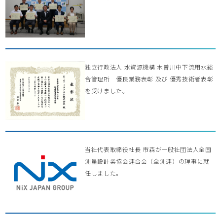
独立行政法人 水資源機構 木曽川中下流用水総
合管理所 優良業務表彰 及び 優秀技術者表彰
を受けました。
当社代表取締役社長 市森が一般社団法人全国
測量設計業協会連合会（全測連）の理事に就
任しました。