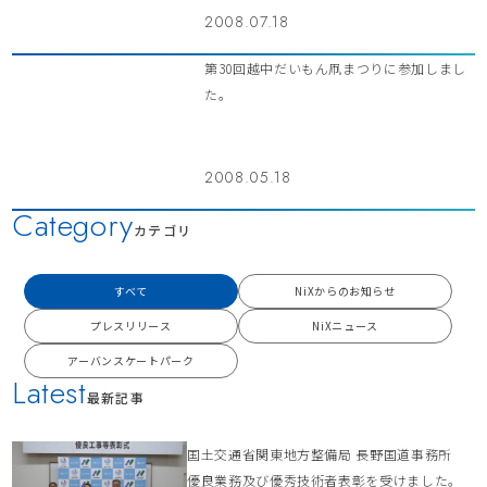
2008.07.18
第30回越中だいもん凧まつりに参加しまし
た。
2008.05.18
Category
カテゴリ
すべて
NiXからのお知らせ
プレスリリース
NiXニュース
アーバンスケートパーク
Latest
最新記事
国土交通省関東地方整備局 長野国道事務所
優良業務及び優秀技術者表彰を受けました。