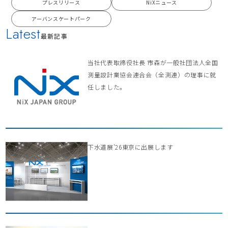
プレスリリース
NiXニュース
アーバンスケートパーク
Latest
最新記事
当社代表取締役社長 市森が一般社団法人全国
測量設計業協会連合会（全測連）の理事に就
任しました。
下水道展’26東京に出展します