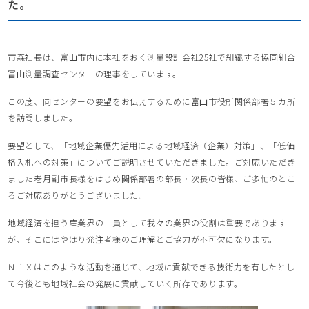
た。
市森社長は、富山市内に本社をおく測量設計会社25社で組織する協同組合
富山測量調査センターの理事をしています。
この度、同センターの要望をお伝えするために富山市役所関係部署５カ所
を訪問しました。
要望として、「地域企業優先活用による地域経済（企業）対策」、「低価
格入札への対策」についてご説明させていただきました。ご対応いただき
ました老月副市長様をはじめ関係部署の部長・次長の皆様、ご多忙のとこ
ろご対応ありがとうございました。
地域経済を担う産業界の一員として我々の業界の役割は重要であります
が、そこにはやはり発注者様のご理解とご協力が不可欠になります。
ＮｉＸはこのような活動を通じて、地域に貢献できる技術力を有したとし
て今後とも地域社会の発展に貢献していく所存であります。