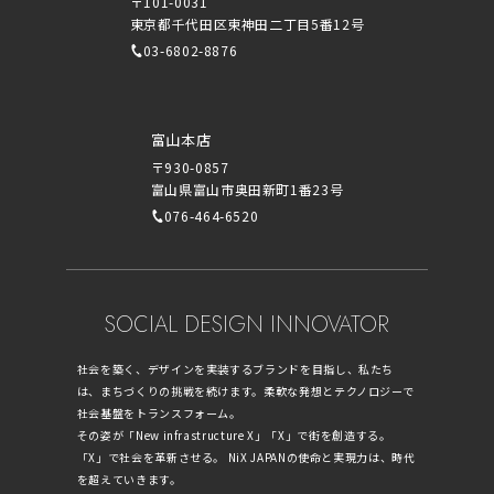
〒101-0031
東京都千代田区東神田二丁目5番12号
03-6802-8876
富山本店
〒930-0857
富山県富山市奥田新町1番23号
076-464-6520
SOCIAL DESIGN INNOVATOR
社会を築く、デザインを実装するブランドを目指し、私たち
は、まちづくりの挑戦を続けます。柔軟な発想とテクノロジーで
社会基盤をトランスフォーム。
その姿が「New infrastructure X」「X」で街を創造する。
「X」で社会を革新させる。 NiX JAPANの使命と実現力は、時代
を超えていきます。