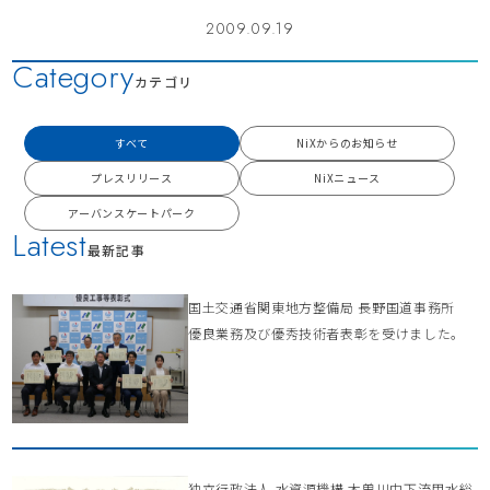
2009.09.19
Category
カテゴリ
すべて
NiXからのお知らせ
プレスリリース
NiXニュース
アーバンスケートパーク
Latest
最新記事
国土交通省関東地方整備局 長野国道事務所
優良業務及び優秀技術者表彰を受けました。
独立行政法人 水資源機構 木曽川中下流用水総