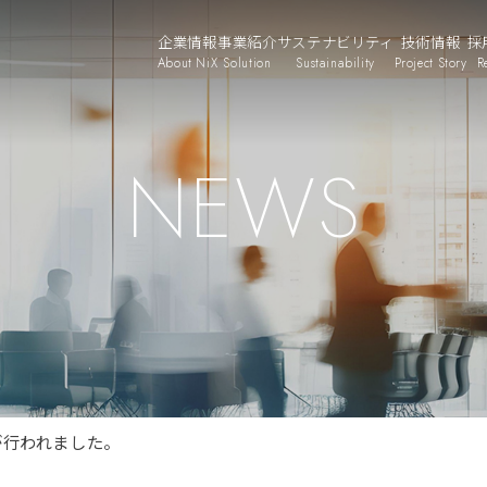
企業情報
事業紹介
サステナビリティ
技術情報
採
About NiX
Solution
Sustainability
Project Story
R
NEWS
が行われました。