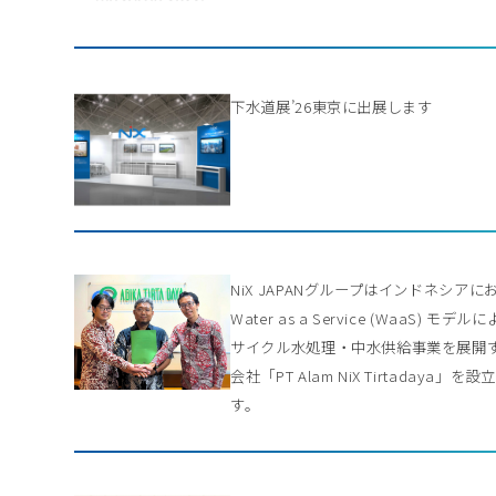
下水道展’26東京に出展します
NiX JAPANグループはインドネシアに
Water as a Service (WaaS) モデル
サイクル水処理・中水供給事業を展開
会社「PT Alam NiX Tirtadaya」を
す。