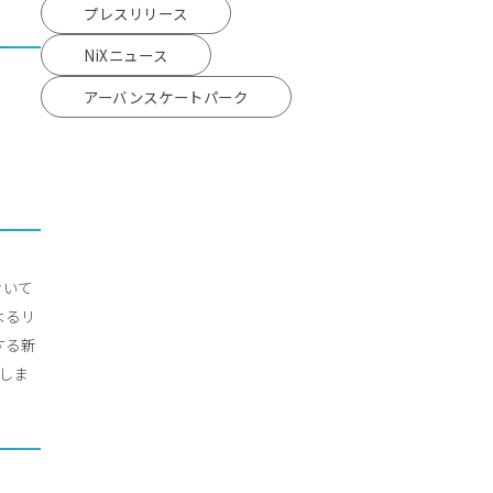
プレスリリース
NiXニュース
アーバンスケートパーク
おいて
によるリ
する新
設立しま