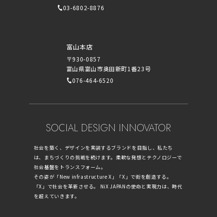
03-6802-8876
富山本店
〒930-0857
富山県富山市奥田新町1番23号
076-464-6520
SOCIAL DESIGN INNOVATOR
社会を築く、デザインを実装するブランドを目指し、私たち
は、まちづくりの挑戦を続けます。柔軟な発想とテクノロジーで
社会基盤をトランスフォーム。
その姿が「New infrastructure X」「X」で街を創造する。
「X」で社会を革新させる。 NiX JAPANの使命と実現力は、時代
を超えていきます。