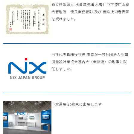
独立行政法人 水資源機構 木曽川中下流用水総
合管理所 優良業務表彰 及び 優秀技術者表彰
を受けました。
当社代表取締役社長 市森が一般社団法人全国
測量設計業協会連合会（全測連）の理事に就
任しました。
下水道展’26東京に出展します