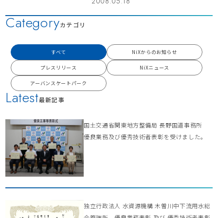
2008.05.18
Category
カテゴリ
すべて
NiXからのお知らせ
プレスリリース
NiXニュース
アーバンスケートパーク
Latest
最新記事
国土交通省関東地方整備局 長野国道事務所
優良業務及び優秀技術者表彰を受けました。
独立行政法人 水資源機構 木曽川中下流用水総
合管理所 優良業務表彰 及び 優秀技術者表彰