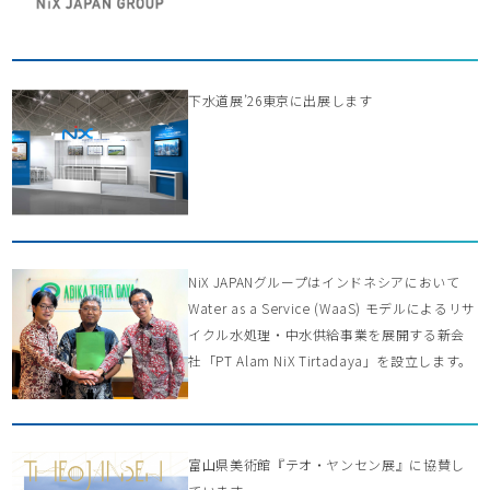
下水道展’26東京に出展します
NiX JAPANグループはインドネシアにおいて
Water as a Service (WaaS) モデルによるリサ
イクル水処理・中水供給事業を展開する新会
社「PT Alam NiX Tirtadaya」を設立します。
富山県美術館『テオ・ヤンセン展』に協賛し