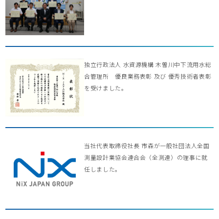
独立行政法人 水資源機構 木曽川中下流用水総
合管理所 優良業務表彰 及び 優秀技術者表彰
を受けました。
当社代表取締役社長 市森が一般社団法人全国
測量設計業協会連合会（全測連）の理事に就
任しました。