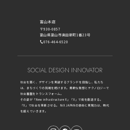
富山本店
〒930-0857
富山県富山市奥田新町1番23号
076-464-6520
SOCIAL DESIGN INNOVATOR
社会を築く、デザインを実装するブランドを目指し、私たち
は、まちづくりの挑戦を続けます。柔軟な発想とテクノロジーで
社会基盤をトランスフォーム。
その姿が「New infrastructure X」「X」で街を創造する。
「X」で社会を革新させる。 NiX JAPANの使命と実現力は、時代
を超えていきます。