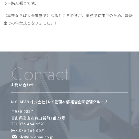
う一踏ん張りです。
（本来ならば大会議室でとなるところですが、業務で使用中のため、設計
室での年賀式となりました。）
Contact
お問い合わせ
NiX JAPAN 株式会社 | NiX 管理本部 経営企画管理グループ
〒930-0857
富山県富山市奥田新町1番23号
TEL.076-464-6520
FAX.076-464-6671
info@nix-japan.co.jp