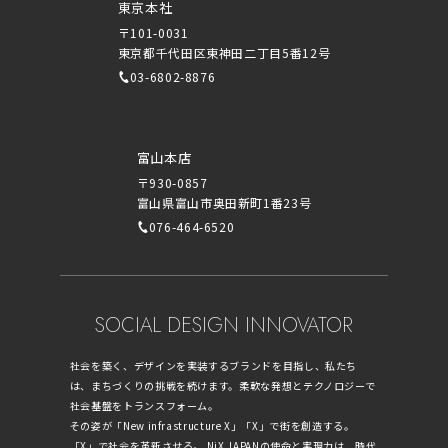
東京本社
〒101-0031
東京都千代田区東神田二丁目5番12号
03-6802-8876
富山本店
〒930-0857
富山県富山市奥田新町1番23号
076-464-6520
SOCIAL DESIGN INNOVATOR
社会を築く、デザインを実装するブランドを目指し、私たち
は、まちづくりの挑戦を続けます。柔軟な発想とテクノロジーで
社会基盤をトランスフォーム。
その姿が「New infrastructure X」「X」で街を創造する。
「X」で社会を革新させる。 NiX JAPANの使命と実現力は、時代