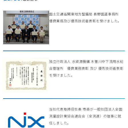
国土交通省関東地方整備局 長野国道事務所
優良業務及び優秀技術者表彰を受けました。
独立行政法人 水資源機構 木曽川中下流用水総
合管理所 優良業務表彰 及び 優秀技術者表彰
を受けました。
当社代表取締役社長 市森が一般社団法人全国
測量設計業協会連合会（全測連）の理事に就
任しました。