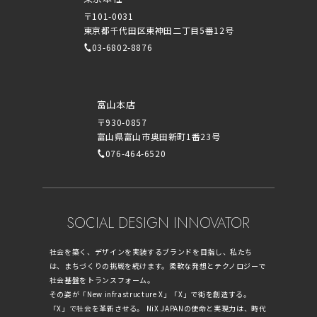
〒101-0031
東京都千代田区東神田二丁目5番12号
03-6802-8876
富山本店
〒930-0857
富山県富山市奥田新町1番23号
076-464-6520
SOCIAL DESIGN INNOVATOR
社会を築く、デザインを実装するブランドを目指し、私たち
は、まちづくりの挑戦を続けます。柔軟な発想とテクノロジーで
社会基盤をトランスフォーム。
その姿が「New infrastructure X」「X」で街を創造する。
「X」で社会を革新させる。 NiX JAPANの使命と実現力は、時代