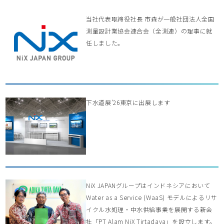
当社代表取締役社長 市森が一般社団法人全国
測量設計業協会連合会（全測連）の理事に就
任しました。
下水道展’26東京に出展します
NiX JAPANグループはインドネシアにおいて
Water as a Service (WaaS) モデルによるリサ
イクル水処理・中水供給事業を展開する新会
社「PT Alam NiX Tirtadaya」を設立します。