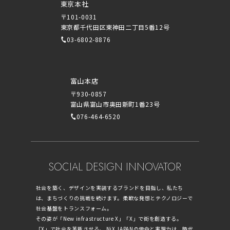
東京本社
〒101-0031
東京都千代田区東神田二丁目5番12号
03-6802-8876
富山本店
〒930-0857
富山県富山市奥田新町1番23号
076-464-6520
SOCIAL DESIGN INNOVATOR
社会を築く、デザインを実装するブランドを目指し、私たち
は、まちづくりの挑戦を続けます。柔軟な発想とテクノロジーで
社会基盤をトランスフォーム。
その姿が「New infrastructure X」「X」で街を創造する。
「X」で社会を革新させる。 NiX JAPANの使命と実現力は、時代