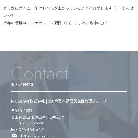
さすがに第４回。年々レベルが上がっているような気がします（･･･気のせ
いかも）。
今年の優勝は、ベテラン・Ｋ顧問（68）でした。熟練の技！
Contact
お問い合わせ
NiX JAPAN 株式会社 | NiX 管理本部 経営企画管理グループ
〒930-0857
富山県富山市奥田新町1番23号
TEL.076-464-6520
FAX.076-464-6671
info@nix-japan.co.jp