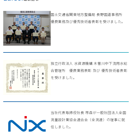
国土交通省関東地方整備局 長野国道事務所
優良業務及び優秀技術者表彰を受けました。
独立行政法人 水資源機構 木曽川中下流用水総
合管理所 優良業務表彰 及び 優秀技術者表彰
を受けました。
当社代表取締役社長 市森が一般社団法人全国
測量設計業協会連合会（全測連）の理事に就
任しました。