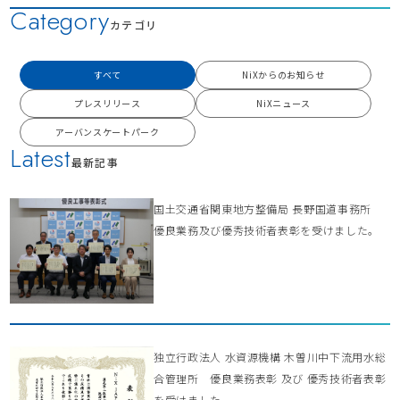
Category
カテゴリ
すべて
NiXからのお知らせ
プレスリリース
NiXニュース
アーバンスケートパーク
Latest
最新記事
国土交通省関東地方整備局 長野国道事務所
優良業務及び優秀技術者表彰を受けました。
独立行政法人 水資源機構 木曽川中下流用水総
合管理所 優良業務表彰 及び 優秀技術者表彰
を受けました。