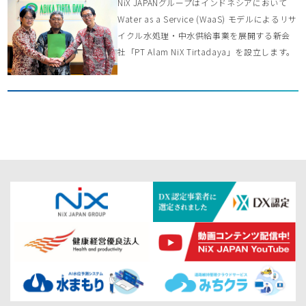
NiX JAPANグループはインドネシアにおいて
Water as a Service (WaaS) モデルによるリサ
イクル水処理・中水供給事業を展開する新会
社「PT Alam NiX Tirtadaya」を設立します。