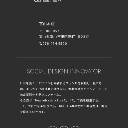
03-6802-8876
富山本店
〒930-0857
富山県富山市奥田新町1番23号
076-464-6520
SOCIAL DESIGN INNOVATOR
社会を築く、デザインを実装するブランドを目指し、私たち
は、まちづくりの挑戦を続けます。柔軟な発想とテクノロジーで
社会基盤をトランスフォーム。
その姿が「New infrastructure X」「X」で街を創造する。
「X」で社会を革新させる。 NiX JAPANの使命と実現力は、時代
を超えていきます。