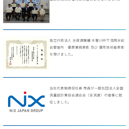
独立行政法人 水資源機構 木曽川中下流用水総
合管理所 優良業務表彰 及び 優秀技術者表彰
を受けました。
当社代表取締役社長 市森が一般社団法人全国
測量設計業協会連合会（全測連）の理事に就
任しました。