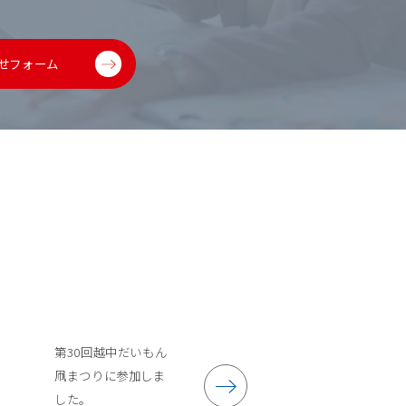
せフォーム
第30回越中だいもん
凧まつりに参加しま
した。