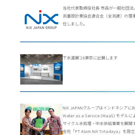
当社代表取締役社長 市森が一般社団法
測量設計業協会連合会（全測連）の理
任しました。
下水道展’26東京に出展します
NiX JAPANグループはインドネシアに
Water as a Service (WaaS) モデル
サイクル水処理・中水供給事業を展開
会社「PT Alam NiX Tirtadaya」を