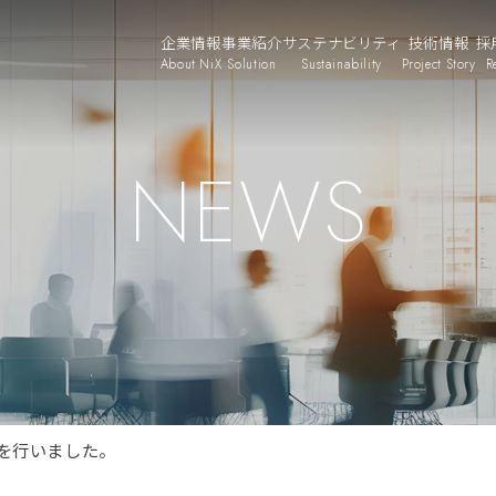
企業情報
事業紹介
サステナビリティ
技術情報
採
About NiX
Solution
Sustainability
Project Story
R
NEWS
を行いました。