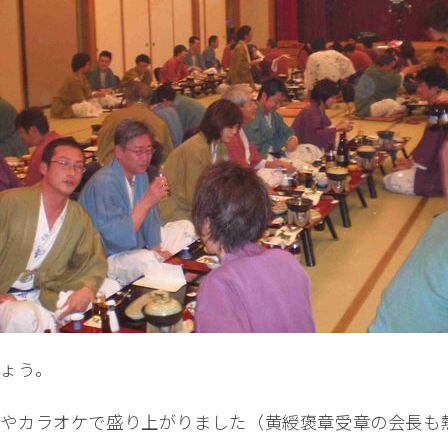
ょう。
興やカラオケで盛り上がりました（黄綬褒章受章の会長も