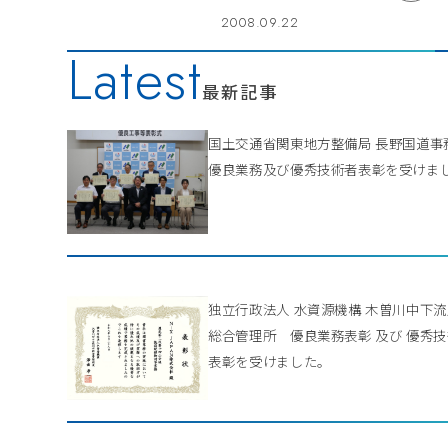
2008.09.22
Latest
最新記事
国土交通省関東地方整備局 長野国道
優良業務及び優秀技術者表彰を受けま
独立行政法人 水資源機構 木曽川中下
総合管理所 優良業務表彰 及び 優秀
表彰を受けました。