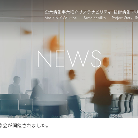
企業情報
事業紹介
サステナビリティ
技術情報
採
About NiX
Solution
Sustainability
Project Story
R
NEWS
修会が開催されました。