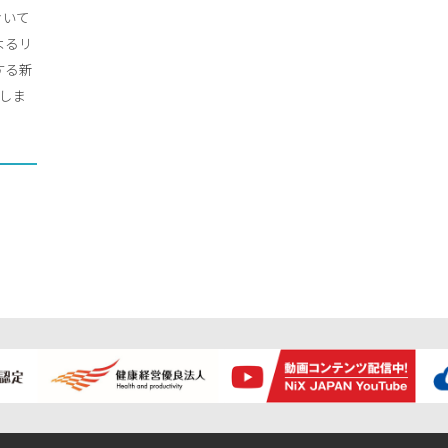
おいて
によるリ
する新
設立しま