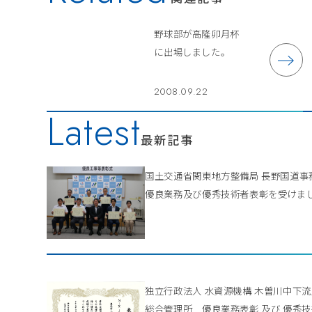
野球部が高隆卯月杯
に出場しました。
2008.09.22
Latest
最新記事
国土交通省関東地方整備局 長野国道
優良業務及び優秀技術者表彰を受けま
独立行政法人 水資源機構 木曽川中下
総合管理所 優良業務表彰 及び 優秀