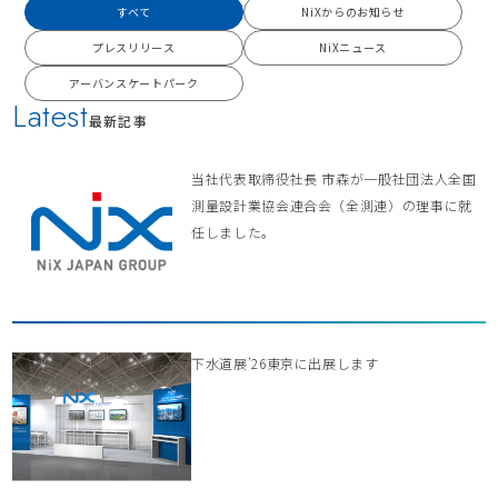
すべて
NiXからのお知らせ
プレスリリース
NiXニュース
アーバンスケートパーク
Latest
最新記事
当社代表取締役社長 市森が一般社団法人全国
測量設計業協会連合会（全測連）の理事に就
任しました。
下水道展’26東京に出展します