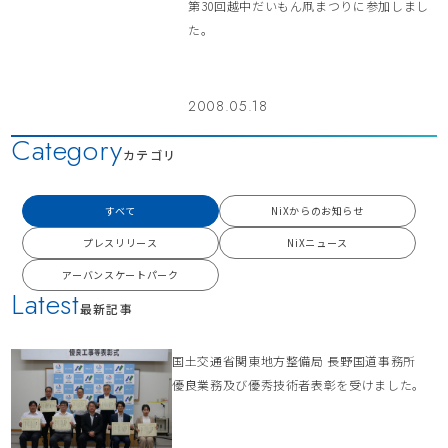
第30回越中だいもん凧まつりに参加しまし
た。
2008.05.18
Category
カテゴリ
すべて
NiXからのお知らせ
プレスリリース
NiXニュース
アーバンスケートパーク
Latest
最新記事
国土交通省関東地方整備局 長野国道事務所
優良業務及び優秀技術者表彰を受けました。