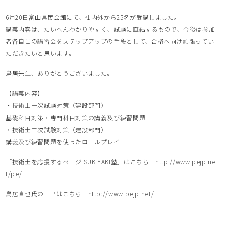
6月20日富山県民会館にて、社内外から25名が受講しました。
講義内容は、たいへんわかりやすく、試験に直結するもので、今後は参加
者各自この講習会をステップアップの手段として、合格へ向け頑張ってい
ただきたいと思います。
鳥居先生、ありがとうございました。
【講義内容】
・技術士一次試験対策（建設部門）
基礎科目対策・専門科目対策の講義及び練習問題
・技術士二次試験対策（建設部門）
講義及び練習問題を使ったロールプレイ
「技術士を応援するページ SUKIYAKI塾」はこちら
http://www.pejp.ne
t/pe/
鳥居直也氏のＨＰはこちら
http://www.pejp.net/