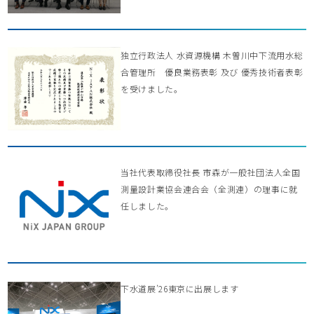
独立行政法人 水資源機構 木曽川中下流用水総
合管理所 優良業務表彰 及び 優秀技術者表彰
を受けました。
当社代表取締役社長 市森が一般社団法人全国
測量設計業協会連合会（全測連）の理事に就
任しました。
下水道展’26東京に出展します