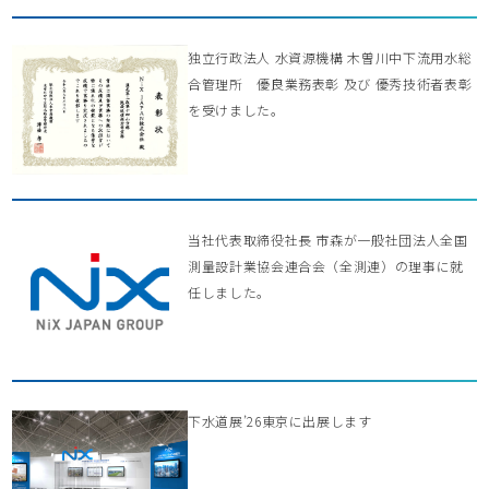
独立行政法人 水資源機構 木曽川中下流用水総
合管理所 優良業務表彰 及び 優秀技術者表彰
を受けました。
当社代表取締役社長 市森が一般社団法人全国
測量設計業協会連合会（全測連）の理事に就
任しました。
下水道展’26東京に出展します