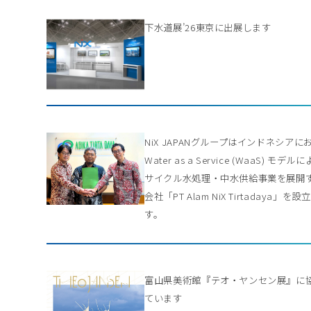
下水道展’26東京に出展します
NiX JAPANグループはインドネシアに
Water as a Service (WaaS) モデル
サイクル水処理・中水供給事業を展開
会社「PT Alam NiX Tirtadaya」を
す。
富山県美術館『テオ・ヤンセン展』に
ています