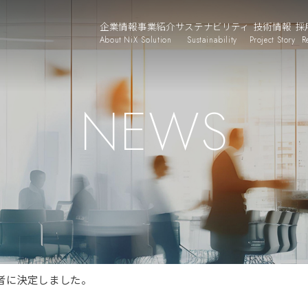
企業情報
事業紹介
サステナビリティ
技術情報
採
About NiX
Solution
Sustainability
Project Story
R
NEWS
者に決定しました。