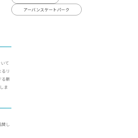
アーバンスケートパーク
おいて
によるリ
する新
設立しま
協賛し