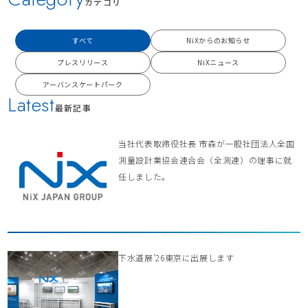
カテゴリ
すべて
NiXからのお知らせ
プレスリリース
NiXニュース
アーバンスケートパーク
Latest
最新記事
当社代表取締役社長 市森が一般社団法人全国
測量設計業協会連合会（全測連）の理事に就
任しました。
下水道展’26東京に出展します