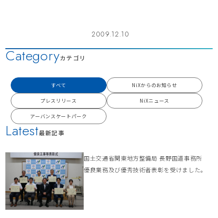
2009.12.10
Category
カテゴリ
すべて
NiXからのお知らせ
プレスリリース
NiXニュース
アーバンスケートパーク
Latest
最新記事
国土交通省関東地方整備局 長野国道事務所
優良業務及び優秀技術者表彰を受けました。