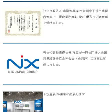
独立行政法人 水資源機構 木曽川中下流用水総
合管理所 優良業務表彰 及び 優秀技術者表彰
を受けました。
当社代表取締役社長 市森が一般社団法人全国
測量設計業協会連合会（全測連）の理事に就
任しました。
下水道展’26東京に出展します